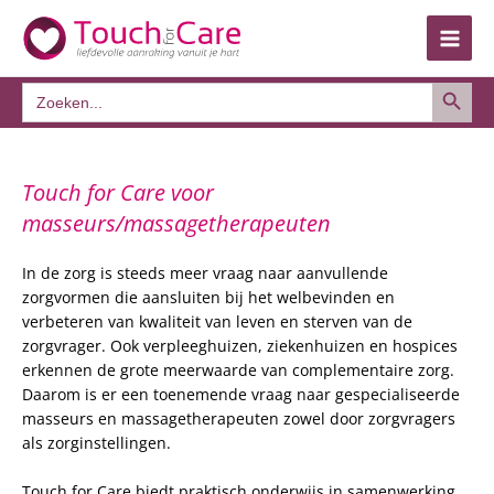
Ga
naar
de
Zoekkno
inhoud
Zoek
naar:
Touch for Care voor
masseurs/massagetherapeuten
In de zorg is steeds meer vraag naar aanvullende
zorgvormen die aansluiten bij het welbevinden en
verbeteren van kwaliteit van leven en sterven van de
zorgvrager. Ook verpleeghuizen, ziekenhuizen en hospices
erkennen de grote meerwaarde van complementaire zorg.
Daarom is er een toenemende vraag naar gespecialiseerde
masseurs en massagetherapeuten zowel door zorgvragers
als zorginstellingen.
Touch for Care biedt praktisch onderwijs in samenwerking