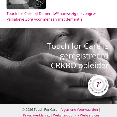
Touch for Care bij Dementie™ aanwezig op congres
Palliatieve Zorg voor mensen met dementie
Touch for Care is
geregistreerd
CRKBO opleider
© 2026 Touch For Care |
Algemene Voorwaarden
|
Privacyverklaring
|
Website door Fly Webservices