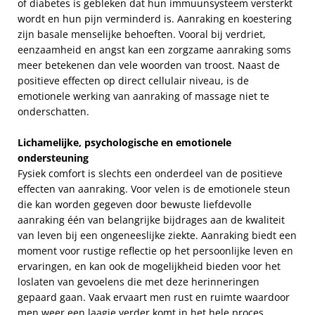
of diabetes is gebleken dat hun immuunsysteem versterkt
wordt en hun pijn verminderd is. Aanraking en koestering
zijn basale menselijke behoeften. Vooral bij verdriet,
eenzaamheid en angst kan een zorgzame aanraking soms
meer betekenen dan vele woorden van troost. Naast de
positieve effecten op direct cellulair niveau, is de
emotionele werking van aanraking of massage niet te
onderschatten.
Lichamelijke, psychologische en emotionele
ondersteuning
Fysiek comfort is slechts een onderdeel van de positieve
effecten van aanraking. Voor velen is de emotionele steun
die kan worden gegeven door bewuste liefdevolle
aanraking één van belangrijke bijdrages aan de kwaliteit
van leven bij een ongeneeslijke ziekte. Aanraking biedt een
moment voor rustige reflectie op het persoonlijke leven en
ervaringen, en kan ook de mogelijkheid bieden voor het
loslaten van gevoelens die met deze herinneringen
gepaard gaan. Vaak ervaart men rust en ruimte waardoor
men weer een laagje verder komt in het hele proces.