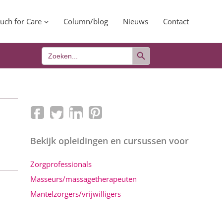
uch for Care
Column/blog
Nieuws
Contact
Zoekknop
Zoek
naar:
Bekijk opleidingen en cursussen voor
Zorgprofessionals
Masseurs/massagetherapeuten
Mantelzorgers/vrijwilligers