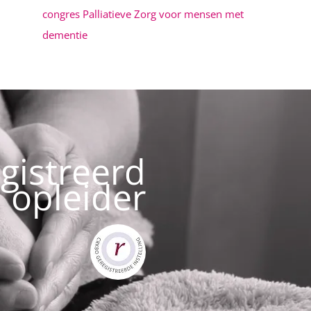
congres Palliatieve Zorg voor mensen met
dementie
egistreerd
opleider