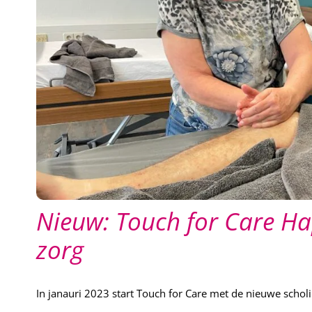
Nieuw: Touch for Care H
zorg
In janauri 2023 start Touch for Care met de nieuwe schol