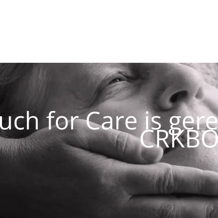
uch for Care is ger
CRKBO 