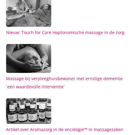
Nieuw: Touch for Care Haptonomische massage in de zorg
Massage bij verpleeghuisbewoner met ernstige dementie
´een waardevolle interventie´
Artikel over Aromazorg in de oncologie™ in massagezaken