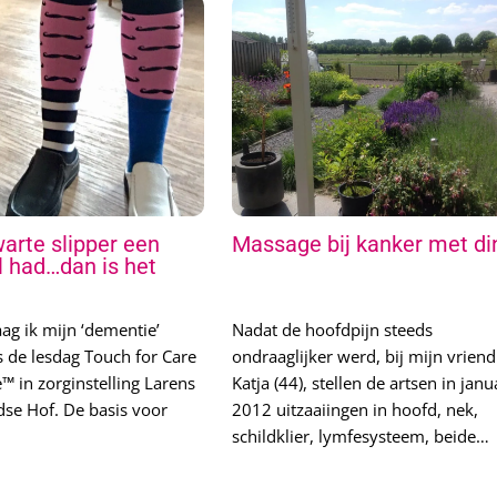
arte slipper een
Massage bij kanker met di
l had…dan is het
ag ik mijn ‘dementie’
Nadat de hoofdpijn steeds
ns de lesdag Touch for Care
ondraaglijker werd, bij mijn vriend
™ in zorginstelling Larens
Katja (44), stellen de artsen in janu
se Hof. De basis voor
2012 uitzaaiingen in hoofd, nek,
schildklier, lymfesysteem, beide…