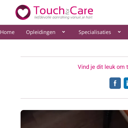
Ga
naar
de
inhoud
Home
Opleidingen
Specialisaties
Vind je dit leuk om