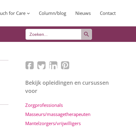
uch for Care
Column/blog
Nieuws
Contact
Zoekknop
Zoek
naar:
Bekijk opleidingen en cursussen
voor
Zorgprofessionals
Masseurs/massagetherapeuten
Mantelzorgers/vrijwilligers