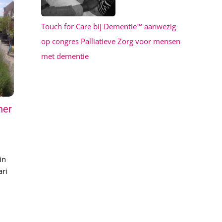
Touch for Care bij Dementie™ aanwezig
op congres Palliatieve Zorg voor mensen
met dementie
ner
in
ari