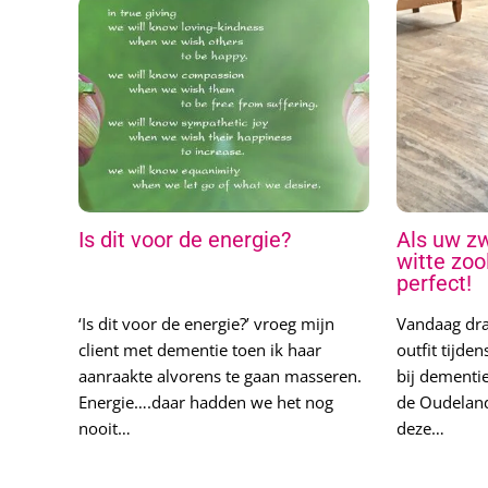
Is dit voor de energie?
Als uw zw
witte zoo
perfect!
‘Is dit voor de energie?’ vroeg mijn
Vandaag dra
client met dementie toen ik haar
outfit tijde
aanraakte alvorens te gaan masseren.
bij dementie
Energie….daar hadden we het nog
de Oudeland
nooit…
deze…