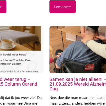
d weer terug –
Samen kan je niet alleen! 
25 Column Carend
21.09.2025 Wereld Alzhei
Dag
lij dat ik jou weer zie!’ Dat
Nee, doe die man maar niet, laat d
orden waarmee Dina me
maar zitten… anders hebben wij er