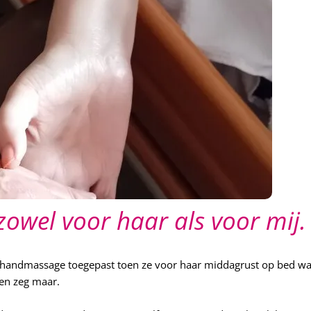
zowel voor haar als voor mij.
 handmassage toegepast toen ze voor haar middagrust op bed w
ten zeg maar.