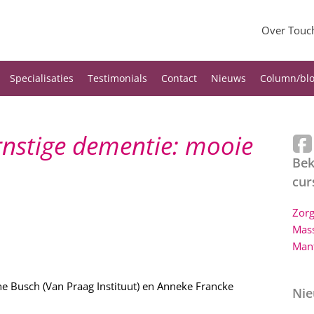
Over Touch
Specialisaties
Testimonials
Contact
Nieuws
Column/bl
nstige dementie: mooie
Bek
cur
Zorg
Mas
Mant
ine Busch (Van Praag Instituut) en Anneke Francke
Ni