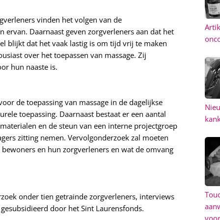
rgverleners vinden het volgen van de
Arti
n ervan. Daarnaast geven zorgverleners aan dat het
onco
blijkt dat het vaak lastig is om tijd vrij te maken
usiast over het toepassen van massage. Zij
or hun naaste is.
 voor de toepassing van massage in de dagelijkse
Nieu
turele toepassing. Daarnaast bestaat er een aantal
kan
aterialen en de steun van een interne projectgroep
gers zitting nemen. Vervolgonderzoek zal moeten
de bewoners en hun zorgverleners en wat de omvang
Touc
zoek onder tien getrainde zorgverleners, interviews
aanw
 gesubsidieerd door het Sint Laurensfonds.
voo