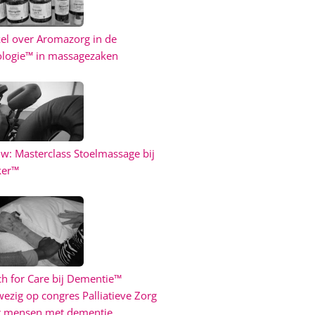
kel over Aromazorg in de
logie™ in massagezaken
w: Masterclass Stoelmassage bij
ker™
h for Care bij Dementie™
ezig op congres Palliatieve Zorg
r mensen met dementie