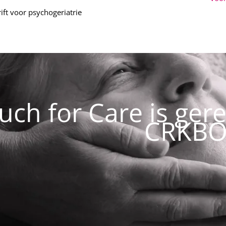
ift voor psychogeriatrie
uch for Care is ger
CRKBO 