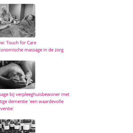
w: Touch for Care
onomische massage in de zorg
age bij verpleeghuisbewoner met
tige dementie ´een waardevolle
rventie´