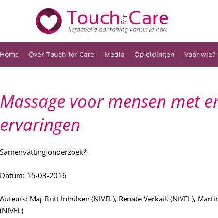
Ga
naar
de
inhoud
Home
Over Touch for Care
Media
Opleidingen
Voor wie?
Massage voor mensen met er
ervaringen
Samenvatting onderzoek*
Datum: 15-03-2016
Auteurs: Maj-Britt Inhulsen (NIVEL), Renate Verkaik (NIVEL), Mart
(NIVEL)